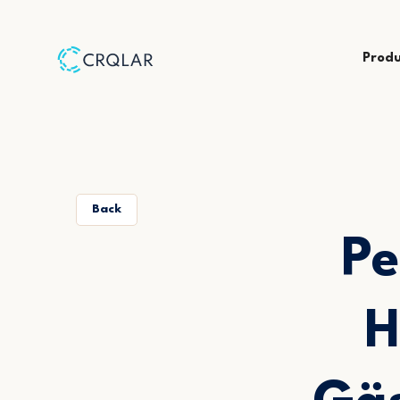
Prod
Back
Pe
H