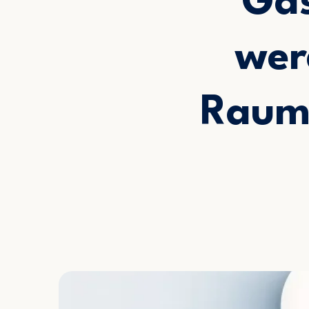
Gäs
wer
Raume