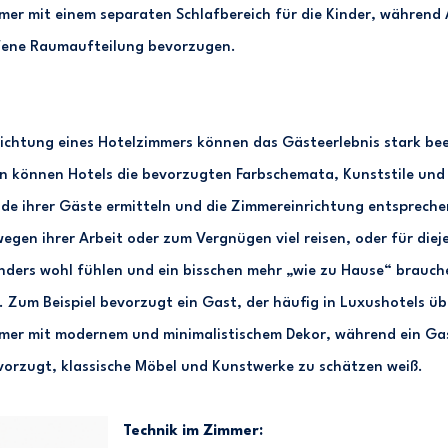
mer mit einem separaten Schlafbereich für die Kinder, während 
ffene Raumaufteilung bevorzugen.
richtung eines Hotelzimmers können das Gästeerlebnis stark bee
n können Hotels die bevorzugten Farbschemata, Kunststile und
e ihrer Gäste ermitteln und die Zimmereinrichtung entspreche
gen ihrer Arbeit oder zum Vergnügen viel reisen, oder für dieje
nders wohl fühlen und ein bisschen mehr „wie zu Hause“ brauch
. Zum Beispiel bevorzugt ein Gast, der häufig in Luxushotels ü
mer mit modernem und minimalistischem Dekor, während ein Gas
bevorzugt, klassische Möbel und Kunstwerke zu schätzen weiß.
Technik im Zimmer: