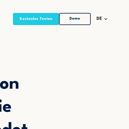
Demo
DE
Kostenlos Testen
von
ie