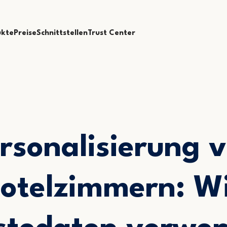
ukte
Preise
Schnittstellen
Trust Center
rsonalisierung 
otelzimmern: W