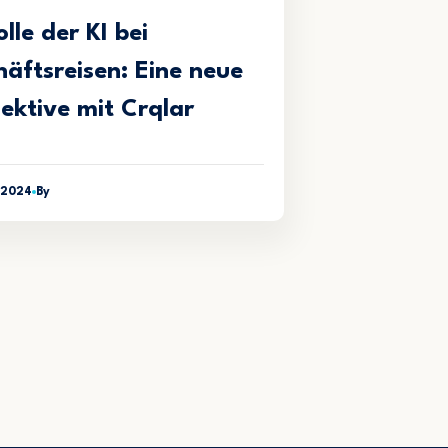
olle der KI bei
äftsreisen: Eine neue
ektive mit Crqlar
 2024
By