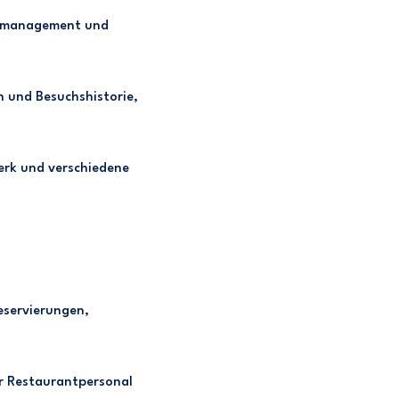
schmanagement und
en und Besuchshistorie,
erk und verschiedene
eservierungen,
ür Restaurantpersonal