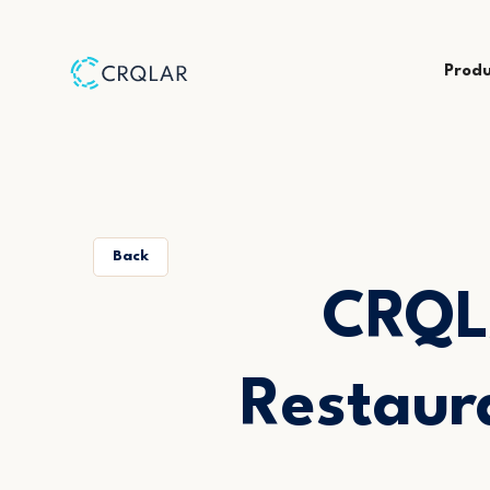
Prod
Back
CRQL
Restaur