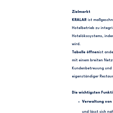
Zielmarkt
KRALAR
ist maßgeschne
Hotelbetrieb zu integri
Hotelökosystems, inde
wird.
Tabelle öffnen
ist and
mit einem breiten Netz
Kundenbetreuung und G
eigenständiger Restaur
Die wichtigsten Funkt
Verwaltung von
und lässt sich na