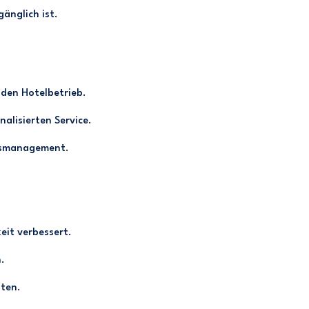
änglich ist.
 den Hotelbetrieb.
alisierten Service.
ngsmanagement.
eit verbessert.
.
ten.