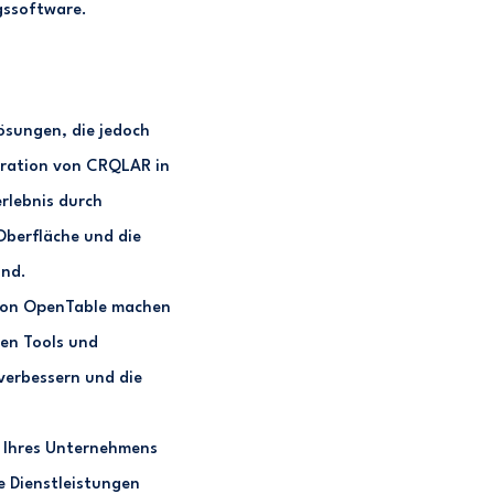
gssoftware.
sungen, die jedoch
egration von CRQLAR in
rlebnis durch
Oberfläche und die
and.
 von OpenTable machen
gen Tools und
verbessern und die
 Ihres Unternehmens
e Dienstleistungen