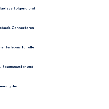
erlaufsverfolgung und
acebook-Connectoren
enterlebnis für alle
n, Essensmuster und
dienung der